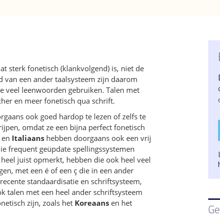
t sterk fonetisch (klankvolgend) is, niet de
nd van een ander taalsysteem zijn daarom
ze veel leenwoorden gebruiken. Talen met
her en meer fonetisch qua schrift.
rgaans ook goed hardop te lezen of zelfs te
ijpen, omdat ze een bijna perfect fonetisch
en
Italiaans
hebben doorgaans ook een vrij
 die frequent geüpdate spellingssystemen
u heel juist opmerkt, hebben die ook heel veel
en, met een é of een ç die in een ander
recente standaardisatie en schriftsysteem,
Ook talen met een heel ander schriftsysteem
etisch zijn, zoals het
Koreaans
en het
Ge