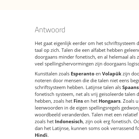
Antwoord
Het gaat eigenlijk eerder om het schriftsysteem da
taal op zich. Talen die een alfabet hebben gelee
doorgaans minder fonetisch, en al helemaal als 
veel spellingshervormingen zijn doorgaans logisc
Kunsttalen zoals
Esperanto
en
Volapük
zijn doo
noteren door mensen die die talen niet eens begr
schriftsysteem hebben. Latijnse talen als
Spaans
fonetisch systeem, net als vrij geïsoleerde talen
hebben, zoals het
Fins
en het
Hongaars
. Zoals 
leenwoorden in de eigen spellingsregels gedwong
woordbeeld veranderden. Talen met een relatief 
zoals het
Indonesisch
, zijn ook erg fonetisch. 
dan het Latijnse, kunnen soms ook verrassend fon
Hindi
.