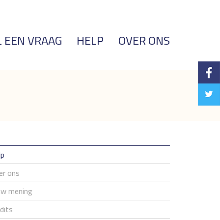
L EEN VRAAG
HELP
OVER ONS
lp
er ons
uw mening
dits