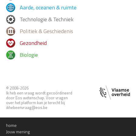
Aarde, oceanen & ruimte
Technologie & Techniek
Politiek & Geschiedenis
Gezondheid
Biologie
© 2008-2026
Ik heb een vraag wordt gecoördineerd
door Eos wetenschap. Voor vragen
over het platform kan je terecht bij
ikhebeenvraag@eos.be
home
Jouw mening