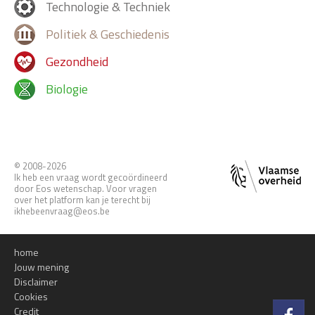
Technologie & Techniek
Politiek & Geschiedenis
Gezondheid
Biologie
© 2008-2026
Ik heb een vraag wordt gecoördineerd
door Eos wetenschap. Voor vragen
over het platform kan je terecht bij
ikhebeenvraag@eos.be
home
Jouw mening
Disclaimer
Cookies
Credit